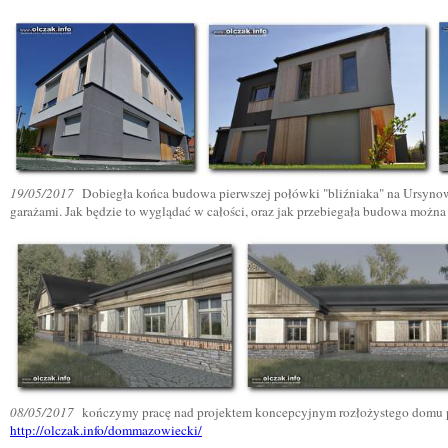
19/05/2017
Dobiegła końca budowa pierwszej połówki "bliźniaka" na Ursynowie
garażami. Jak będzie to wyglądać w całości, oraz jak przebiegała budowa można
08/05/2017
kończymy pracę nad projektem koncepcyjnym rozłożystego domu par
http://olczak.info/dommazowiecki/