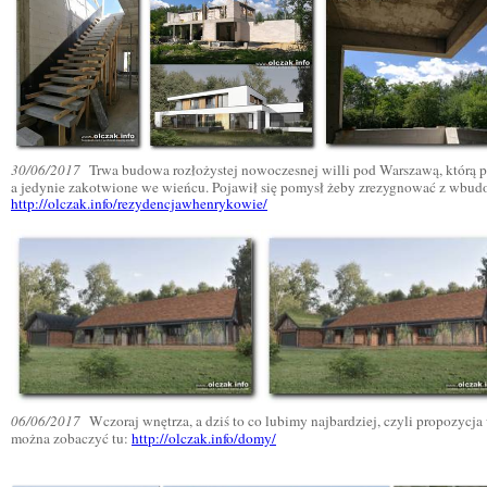
30/06/2017
Trwa budowa rozłożystej nowoczesnej willi pod Warszawą, którą
a jedynie zakotwione we wieńcu. Pojawił się pomysł żeby zrezygnować z wbud
http://olczak.info/rezydencjawhenrykowie/
06/06/2017
Wczoraj wnętrza, a dziś to co lubimy najbardziej, czyli propozycj
można zobaczyć tu:
http://olczak.info/domy/