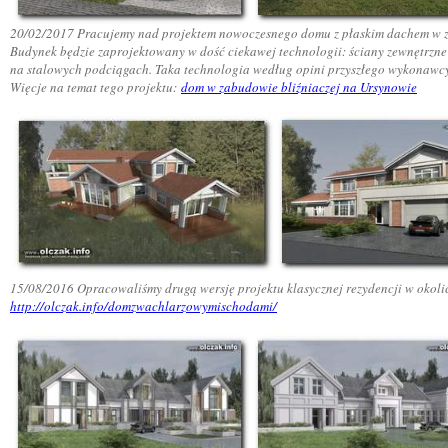
20
/02/2017 Pracujemy nad projektem nowoczesnego domu z płaskim dachem w zab
Budynek będzie zaprojektowany w dość ciekawej technologii: ściany zewnętrzn
na stalowych podciągach. Taka technologia według opini przyszłego wykonawcy po
Więcje na temat tego projektu
:
dom w zabudowie bliźniaczej na Ursynowie
15/08/2016 Opracowaliśmy drugą wersję projektu klasycznej rezydencji w okoli
http://olczak.info/domzwachlarzowymischodami/