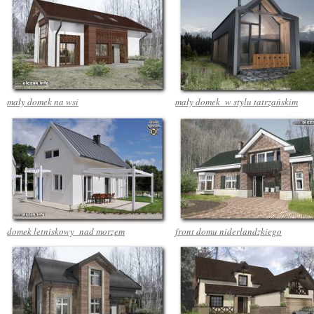
mały domek na wsi
mały domek w stylu tatrzańskim
domek letniskowy nad morzem
front domu niderlandzkiego