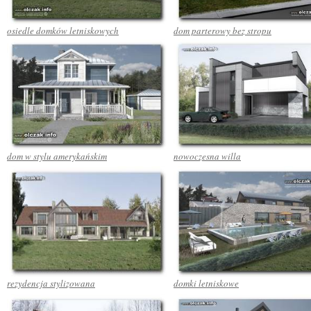
osiedle domków letniskowych
dom parterowy bez stropu
dom w stylu amerykańskim
nowoczesna willa
rezydencja stylizowana
domki letniskowe