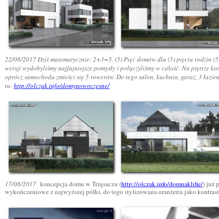
22/08/2017 Dziś matematycznie: 2+3=5. (5) Pięć domów dla (5) pięciu rodzin (
wersji wydobyliśmy najfajniejsze pomysły i połączyliśmy w całość. Na piętrze kom
oprócz samochodu zmieści się 5 rowerów. Do tego salon, kuchnia, garaż, 3 łazien
tu:
http://olczak.info/domynowoczesne/
17/08/2017
koncepcja domu w Trzęsaczu (
http://olczak.info/domnaklifie/
) już
wykończeniowe z najwyższej półki, do tego stylizowana oranżeria jako kontrast 