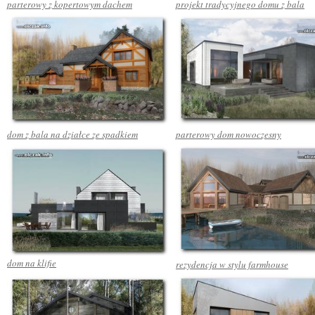
parterowy z kopertowym dachem
projekt tradycyjnego domu z bala
dom z bala na działce ze spadkiem
parterowy dom nowoczesny
dom na klifie
rezydencja w stylu farmhouse