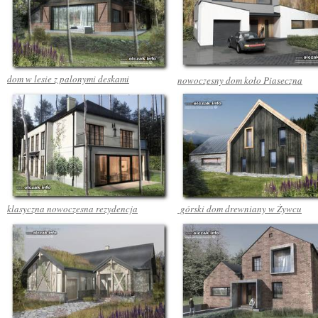
dom w lesie z palonymi deskami
nowoczesny dom koło Piaseczna
klasyczna nowoczesna rezydencja
górski dom drewniany w Żywcu