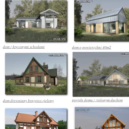
dom z kręconymi schodami
dom o powierzchni 40m2
projekt domu z zielonym dachem
dom drewniany brązowo-zielony