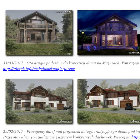
31/03/2017
Oto drugie podejście do koncepcji domu na Mazurach. Tym razem d
http://olczak.info/malydomeknadjeziorem/
25/02/2017
Pracujemy dalej nad projektem dużego tradycyjnego domu pod War
Przygotowaliśmy wizualizacje z użyciem konkretnych dachówek. Więcej na
http