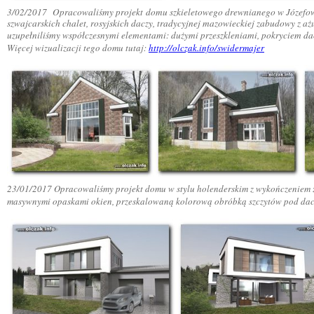
3/02/2017
Opracowaliśmy projekt domu szkieletowego drewnianego w Józefowie
szwajcarskich chalet, rosyjskich daczy, tradycyjnej mazowieckiej zabudowy z a
uzupełniliśmy współczesnymi elementami: dużymi przeszkleniami, pokryciem da
Więcej wizualizacji tego domu tutaj
:
http://olczak.info/swidermajer
23/01/2017
Opracowaliśmy projekt domu w stylu holenderskim z wykończeniem z 
masywnymi opaskami okien, przeskalowaną kolorową obróbką szczytów pod da