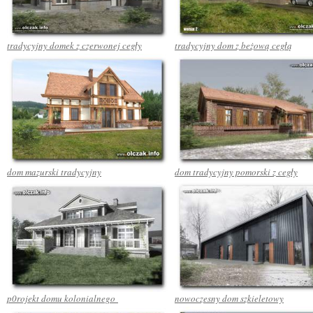
tradycyjny domek z czerwonej cegły
tradycyjny dom z beżową cegłą
dom mazurski tradycyjny
dom tradycyjny pomorski z cegły
p0rojekt domu kolonialnego
nowoczesny dom szkieletowy