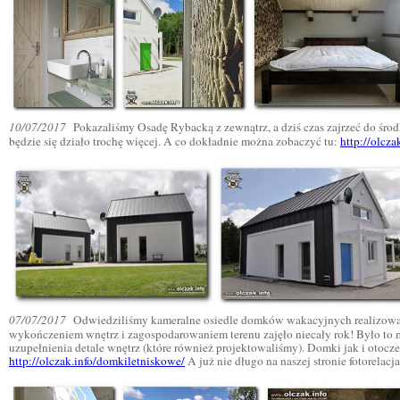
10/07/2017
Pokazaliśmy Osadę Rybacką z zewnątrz, a dziś czas zajrzeć do środk
będzie się działo trochę więcej. A co dokładnie można zobaczyć tu:
http://olcz
07/07/2017
Odwiedziliśmy kameralne osiedle domków wakacyjnych realizowany
wykończeniem wnętrz i zagospodarowaniem terenu zajęło niecały rok! Było to m
uzupełnienia detale wnętrz (które również projektowaliśmy). Domki jak i otocze
http://olczak.info/domkiletniskowe/
A już nie długo na naszej stronie fotorelac