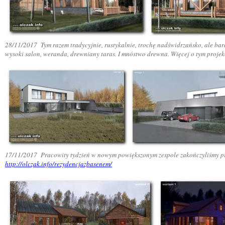
28/11/2017 Tym razem tradycyjnie, rustykalnie, trochę nadświdrzańsko, ale bardz
wysoki salon, weranda, drewniany taras. I mnóstwo drewna. Więcej o tym projek
17/11/2017 Pracowity tydzień w nowym powiększonym zespole zakończyliśmy proj
http://olczak.info/rezydencjazbasenem/