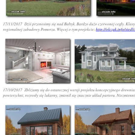
17/11/2017 Dziś przenosimy się nad Bałtyk. Bardzo dużo czerwonej cegły. Klasyc
regionalnej zabudowy Pomorza. Więcej o tym projekcie:
http://olczak.info/siedl
17/10/2017 Zbliżamy się do ostatecznej wersji projektu koncepcyjnego drewnia
powierzchni, rozrosły się lukarny, zmienił się znacznie układ parteru. Niezmie