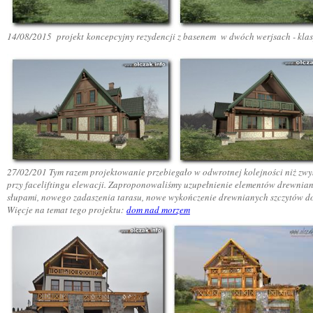
14
/08/2015 projekt
koncepcyjny
rezydencji z basenem w dwóch werjsach - klasy
27
/02/201 Tym razem projektowanie przebiegało w odwrotnej kolejności niż zwy
przy faceliftingu elewacji. Zaproponowaliśmy uzupełnienie elementów drewni
słupami, nowego zadaszenia tarasu, nowe wykończenie drewnianych szczytów dom
Więcje na temat tego projektu
:
dom nad morzem