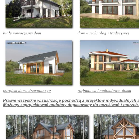
biały nowoczesny dom
dom w technologii tradycyjnej
p0rojekt domu drewnianego
rozbudowa i nadbudowa domu
Prawie wszystkie wizualizacje pochodzą z projektów indywidualnych au
Możemy zaprojektować podobny dopasowany do oczekiwań i potrzeb. 