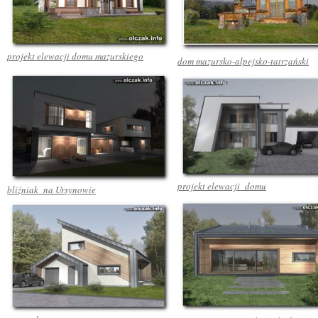
projekt elewacji domu mazurskiego
dom mazursko-alpejsko-tatrzański
projekt elewacji domu
bliźniak na Ursynowie