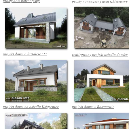
prosty dom nowoczesny
prosty nowoczesny dom szkieletowy
projekt domu o kształcie "T"
realizowany projekt osiedla domów
projekt domu na osiedlu Książenice
projekt domu w Rosanowie