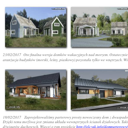
23/02/2017
Oto finalna wersja domków wakacyjnych nad morzem. Ostatecznie 
aranżacja budynków (morski, leśny, piaskowy) pozostała tylko we wnętrzach. W
18/02/2017
Zaprojektowaliśmy parterowy prosty nowoczesny dom z dwuspadow
Dzięki temu możliwa jest zmiana układu wewnętrznych ścianek działowych. Taki
dźwigarów dachowych. Więcej o tym projekcie
http://olczak.info/domparterowy/