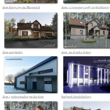
dom klasyczny na Mazurach
dom z czerwonej cegły rozbiórkowej
dom rustykalny
dom na działce leśnej
dom z jednospadowym dachem
budynek dwulokalowy