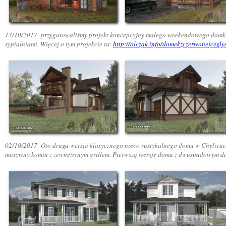
13/10/2017 przygotowaliśmy projekt koncepcyjny małego weekendowego domku, 
sypialniami. Więcej o tym projekcie tu:
http://olczak.info/domekzczerwonejcegly
02/10/2017 Oto druga wersja klasycznego nieco rustykalnego domu w Chylicach 
masywny komin z zewnętrznym grillem. Pierwszą wersję domu z dwuspadowym d