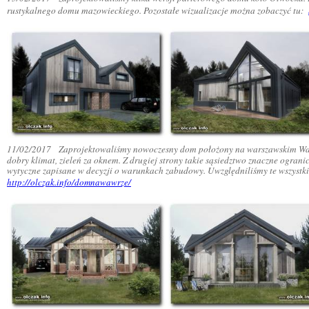
rustykalnego domu mazowieckiego. Pozostałe wizualizacje można zobaczyć tu:
11/02/2017
Zaprojektowaliśmy nowoczesny dom położony na warszawskim Wawrze,
dobry klimat, zieleń za oknem. Z drugiej strony takie sąsiedztwo znaczne ogr
wytyczne zapisane w decyzji o warunkach zabudowy. Uwzględniliśmy te wszystk
http://olczak.info/domnawawrze/