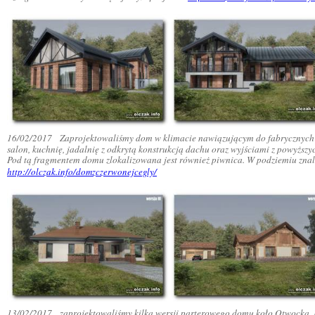
16/02/2017
Zaprojektowaliśmy dom w klimacie nawiązującym do fabrycznych m
salon, kuchnię, jadalnię z odkrytą konstrukcją dachu oraz wyjściami z powyższy
Pod tą fragmentem domu zlokalizowana jest również piwnica. W podziemiu znale
http://olczak.info/domzczerwonejcegly/
13/02/2017
zaprojektowaliśmy kilka wersji parterowego domu koło Otwocka. 