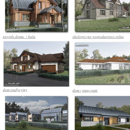
projekt domu z bala
ekologiczne gospodarstwo rolne
dom tradycyjny
dom z pnączami