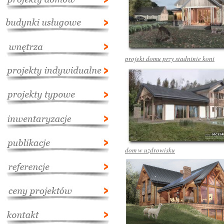
projekt domu przy stadninie koni
dom w uzdrowisku