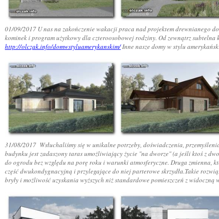
01/09/2017 U nas na zakończenie wakacji praca nad projektem drewnianego do
kominek i program użytkowy dla czteroosobowej rodziny. Od zewnątrz subtelna ko
http://olczak.info/domwstyluamerykanskim/
Inne nasze domy w stylu amerykańs
31/08/2017 Wsłuchaliśmy się w unikalne potrzeby, doświadczenia, przemyśleni
budynku jest zadaszony taras umożliwiający życie "na dworze" (a jeśli ktoś z dw
do ogrodu bez względu na porę roku i warunki atmosferyczne. Druga zmienna, kt
część dwukondygnacyjną i przylegające do niej parterowe skrzydła.Takie rozwią
bryły i możliwość uzyskania wyższych niż standardowe pomieszczeń z widoczną 