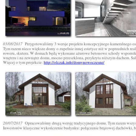
03/08/2017
Przygotowaliśmy 3 wersje projektu koncepcyjnego kameralnego o
Tym razem nieco większe domy o zupełnie innej estetyce niż w poprzednich re
roweru, skutera. W domach będą wykonane ażurowe betonowe schody wspornikowe 
wnętrzu i na zewnątrz domu, mocno przeszklona, przykryta niższym dachem. Sa
Więcej o tym projekcie:
http://olczak.info/domynowoczesne/
20/07/2017
Opracowaliśmy drugą wersję tradycyjnego domu. Tym razem wszys
Inwestorów klasyczne wykończenie budynku: połączenie brązowej dachówki, b