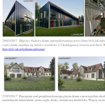
29/05/2017 Zdjęcia z budowy domu zaprojektowanego przez https://olczak.info/ 
części domu znajduje się salon o wysokości 1,5 kondygnacji otwarty pod dach. W
http://olczak.info/domwrabieniu/
27/05/2017
Pracujemy nad projektem koncepcyjnym domu o powierzchni około 
naturalnymi materiałami: jasna cegła, deski, ceramiczna dachówka. Więcej szcz