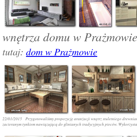
wnętrza domu w Prażmowie:
:
tutaj
dom w Prażmowie
22
/01/2015
Przygotowaliśmy propozycję aranżacji wnętrz stuletniego drewni
zacieranym tynkiem nawiązującą do glinianych tradycyjnych pieców. Wykorzystal