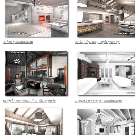
salon z kominkiem
pokój dzienny stylizowany
projekt restauracji w Warszawie
projekt wnętrza z kominkiem