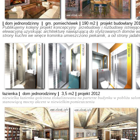
|
dom jednorodzinny
|
gm. pomiechówek
|
190 m2
|
projekt budowlany 20
Publikujemy kolejny projekt koncepcyjny przebudowy i rozbudowy istnieją
elewacyjną uzyskując architekturę nawiązującą do stylizowanych domów w
strony kuchni we wnęce kominka umieszczono piekarnik, a od strony jadaln
łazienka
|
dom jednorodzinny
|
3,5 m2
|
projekt 2012
niewielka łazienka gościnna zlokalizowana na parterze budynku w pobliżu salo
stanowiącą mocny akcent w niewielkim pomieszczeniu