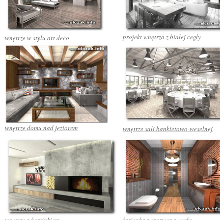
projekt wnętrza z białej cegły
wnętrze w stylu art deco
wnętrze domu nad jeziorem
wnętrze sali bankietowo-weselnej