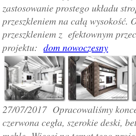
zastosowanie prostego układu stro
przeszkleniem na całą wysokość.
przeszkleniem z efektownym przec
projektu:
dom nowoczesny
27
/07/2017
Opracowaliśmy koncep
czerwona cegła, szerokie deski, b
meble.
Więcej na temat tego proj