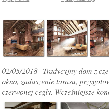
wnętrze z kominkiem
łazienka z czerwoną cegłą
02/05/2018 Tradycyjny dom z cze
okno, zadaszenie tarasu, przygoto
czerwonej cegły. Wcześniejsze ko