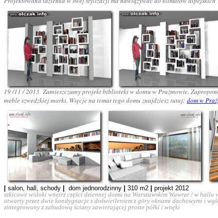
Projektowana łazienka w swej stylizacji ma nawiązywać do klimatów alpejskich 
19 /11 / 2013 Zamieszczamy projekt biblioteki w domu w Prażmowie. Zaproponow
meble szwedzkiej marki.
Więcje na temat tego domu znajdziesz tutaj
:
dom w Pra
|
salon, hall, schody
|
dom jednorodzinny
|
310
m2
|
projekt 2012
szkicowe widoki wnętrz części dziennej domu na Warszawskim Wawrze / w hallu
otwarty przez dwie kondygnacje z doświetleniem z góry oknami dachowymi i wgl
zintegrowany z zabudową ściany zawierającej proste półki i wnęki