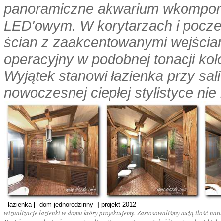
panoramiczne akwarium wkompon
LED'owym. W korytarzach i pocze
ścian z zaakcentowanymi wejściami
operacyjny w podobnej tonacji kol
Wyjątek stanowi łazienka przy sa
nowoczesnej ciepłej stylistyce nie 
łazienka
|
dom jednorodzinny
|
projekt 2012
wizualizacje łazienki w
domu który projektujemy.
Zastosowaliśmy dużą ilość natu