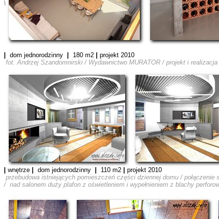
\
|
dom jednorodzinny
|
180 m2
|
projekt 2010
fot. Andrzej Szandomnirski / Wydawnictwo MURATOR / projekt i realizacja 
|
wnętrze
|
dom jednorodzinny
|
110 m2
|
projekt 2010
przebudowa istniejących pomieszczeń części dziennej domu / połączenie sa
/ nad salonem duży plafon z oświetleniem i wypełnieniem z blachy perforo