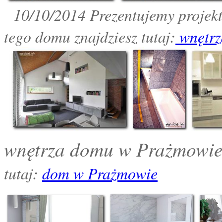
10
/10/2014 Prezentujemy projek
:
tego domu znajdziesz tutaj
wnętr
wnętrza domu w Prażmowie:
:
tutaj
dom w Prażmowie