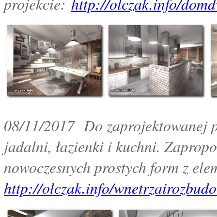
projekcie:
http://olczak.info/dom
08/11/2017 Do zaprojektowanej pr
jadalni, łazienki i kuchni. Zaprop
nowoczesnych prostych form z elem
http://olczak.info/wnetrzairozbud