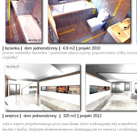
|
łazienka
|
dom jednorodzinny
|
4,9 m2
|
projekt 2010
prosta niewielka łazienka / granitowe płaszczyzny poprzecinane żółtą moz
cegiełkę"
|
wnętrze
|
dom jednorodzinny
|
320 m2
|
projekt 2012
szkice wnętrz projektowanego przez nas domu, które wykonujemy aby uzmysłowić 
kuchni i hallu). Jedynym elementem mocno dominującym we wnetrzu i rozdzielają