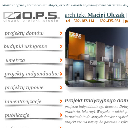
Strona korzysta z plików cookies. Możesz określić warunki przechowywania lub dostępu do p
|
architekt
Maciej Olczak
tel. 502-182-114 | 692-435-031 |
p
Projekt tradycyjnego dom
projektu indywidualnego domu na Dolnym
oranżeria, lukarny). Wszystko w takich 
bezpośrednio do starych domów z sąsiedn
projekt nie ma nazwy, bo powstanie tylk