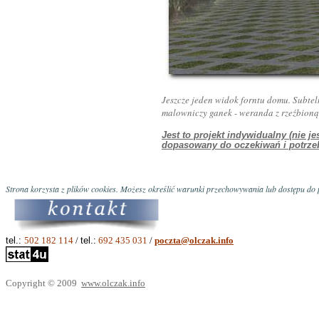
Jeszcze jeden widok forntu domu. Subt
malowniczy ganek - weranda z rzeźbion
Jest to projekt indywidualny (nie 
dopasowany do oczekiwań i potrzeb
Strona korzysta z plików cookies. Możesz określić warunki przechowywania lub dostępu do p
tel.:
502 182 114
/
tel.:
692 435 031
/
poczta@olczak.info
Copyright © 2009
www.olczak.info