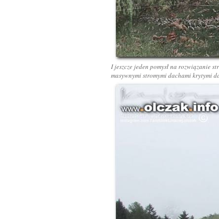
I jeszcze jeden pomysł na rozwiązanie s
masywnymi stromymi dachami krytymi d