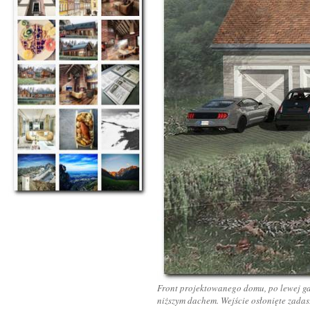
Front projektowanego domu, po lewej gar
niższym dachem. Wejście osłonięte zada