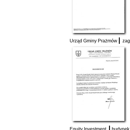
|
Urząd Gminy Prażmów
zago
|
Equity Investment
budynek 