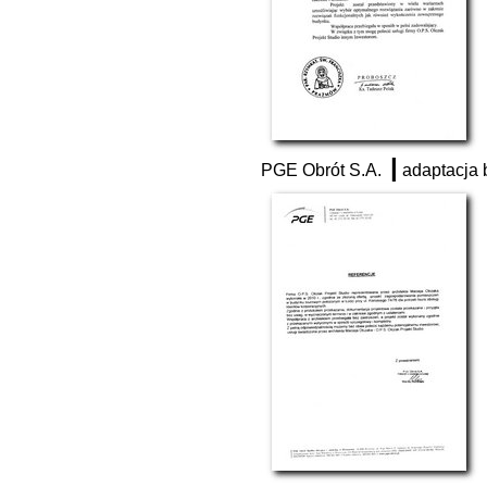
|
PGE Obrót S.A.
adaptacja 