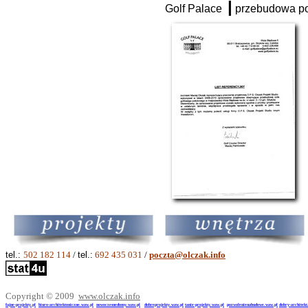
|
Golf Palace
przebudowa po
tel.:
502 182 114
/
tel.:
692 435 031
/
poczta@olczak.info
Copyright © 2009
www.olczak.info
fajne-projekty.pl
biuro-architektoniczne.waw.pl
nowoczesnedomy.waw.pl
dobreprojekty.waw.pl
tanie-projekty.waw.pl
pozwolenienabudowe.waw.pl
dobry-architekt