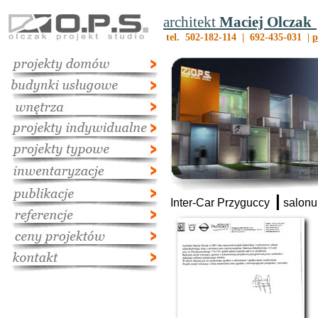
architekt
Maciej Olczak
tel. 502-182-114 | 692-435-031 |
p
|
Inter-Car Przyguccy
salonu