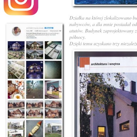
Działka na której zlokalizowano bu
nabywców, a dla mnie posiadał
od
atutów.
Budynek zaprojektowany z
północy.
Dzięki temu uzyskano trzy niezale