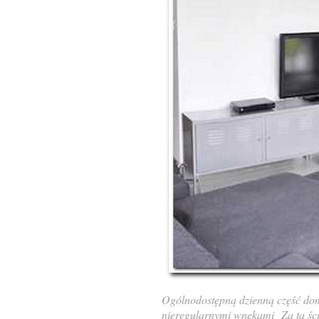
Ogólnodostępną dzienną część domu
nieregularnymi wnękami
Za tą śc