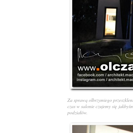
Za sprawą olbrzymiego przeszkleni
czas w salonie czujemy się
jakbyśm
podziałów.