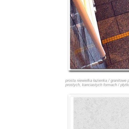
prosta niewielka łazienka / granitow
prostych, kanciastych formach / płytk