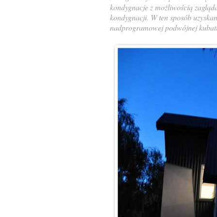
kondygnacje z możliwością zaglądan
kondygnacji. W ten sposób uzyskan
nadprogramowej podwójnej kubatu