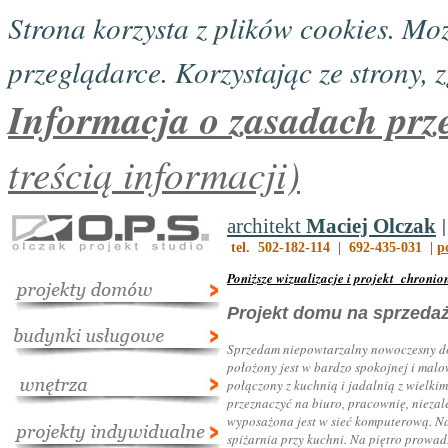
Strona korzysta z plików cookies. M
przeglądarce. Korzystając ze strony, z
Informacja o zasadach prz
treścią informacji)
architekt
Maciej Olczak
tel. 502-182-114 | 692-435-031 |
p
Poniższe wizualizacje i projekt chroni
Projekt domu na sprzeda
Sprzedam niepowtarzalny nowoczesny d
położony jest w bardzo spokojnej i mal
połączony z kuchnią i jadalnią z wielk
przeznaczyć na biuro, pracownię, niezal
wyposażona jest w sieć komputerową. Na
spiżarnia przy kuchni. Na piętro prowa