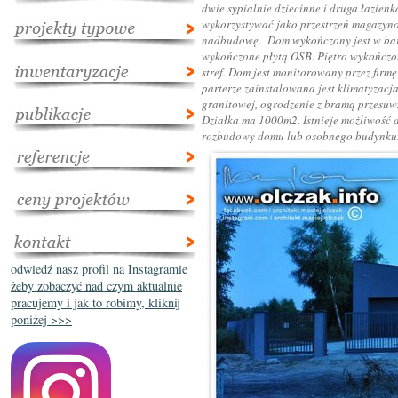
dwie sypialnie dziecinne i druga łazien
wykorzystywać jako przestrzeń magazyn
nadbudowę. Dom wykończony jest w bard
wykończone płytą OSB. Piętro wykończo
stref. Dom jest monitorowany przez fir
parterze zainstalowana jest klimatyzacj
granitowej, ogrodzenie z bramą przesu
Działka ma 1000m2. Istnieje możliwość 
rozbudowy domu lub osobnego budynku
odwiedź nasz profil na Instagramie
żeby zobaczyć nad czym aktualnie
pracujemy i jak to robimy, kliknij
poniżej >>>