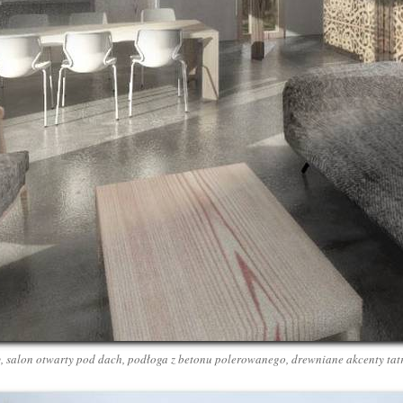
, salon otwarty pod dach, podłoga z betonu polerowanego, drewniane akcenty tatr