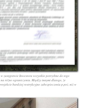
 zastępstwie Inwestora wszystkie potrzebne do tego
 na różne ograniczenia. Między innymi dlatego, że
ojekcie bardziej restrykcyjne zabezpieczenia p.poż. niż w