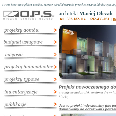
Strona korzysta z plików cookies. Możesz określić warunki przechowywania lub dostępu do p
architekt
Maciej Olczak
tel. 502-182-114 | 692-435-031 |
p
Projekt nowoczesnego do
pracujemy nad projektem domu drewnian
blachą.
Jest to projekt indywidualny (nie 
dopasowany do oczekiwań i potrzeb