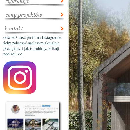
odwiedź nasz profil na Instagramie
żeby zobaczyć nad czym aktualnie
pracujemy i jak to robimy, kliknij
poniżej >>>