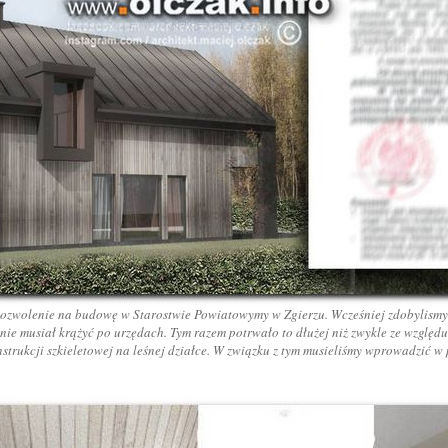
ozwolenie na budowę w Starostwie Powiatowymy w Zgierzu. Wcześniej zdobylismy w
ie musiał krążyć po urzędach. Tym razem potrwało to dłużej niż zwykle ze względu
rukcji szkieletowej na leśnej działce. W związku z tym musieliśmy wprowadzić w pr