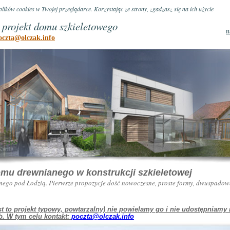
lików cookies w Twojej przeglądarce. Korzystając ze strony, zgadzasz się na ich użycie
|
projekt domu szkieletowego
oczta@olczak.info
mu drewnianego w konstrukcji szkieletowej
ego pod Łodzią. Pierwsze propozycje dość nowoczesne, proste formy, dwuspadow
jest to projekt typowy, powtarzalny) nie powielamy go i nie udostępni
. W tym celu kontakt:
poczta@olczak.info