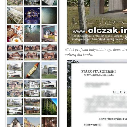
Widok projektu indywidalnego domu drew
wolierą dla kotów.