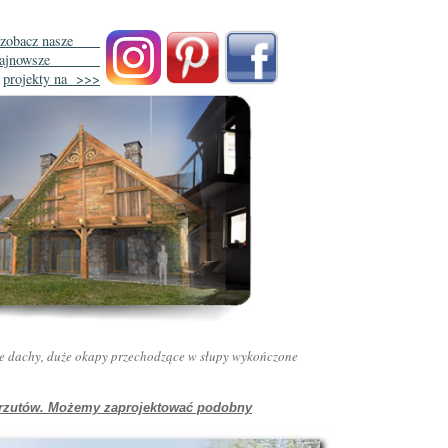
zobacz nasze
najnowsze
projekty na >>>
e dachy, duże okapy przechodzące w słupy wykończone
amy rzutów. Możemy zaprojektować podobny