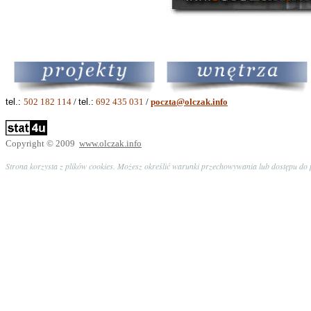
tel.:
502 182 114
/
tel.:
692 435 031
/
poczta@olczak.info
Copyright © 2009
www.olczak.info
Strona korzysta z plików cookies. Możesz określić warunki przechowywania lub dostępu do p