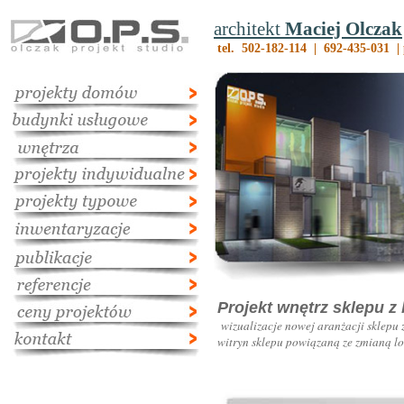
architekt
Maciej Olczak
tel. 502-182-114 | 692-435-031 |
Projekt wnętrz sklepu 
wizualizacje nowej aranżacji sklep
witryn sklepu powiązaną ze zmianą lo