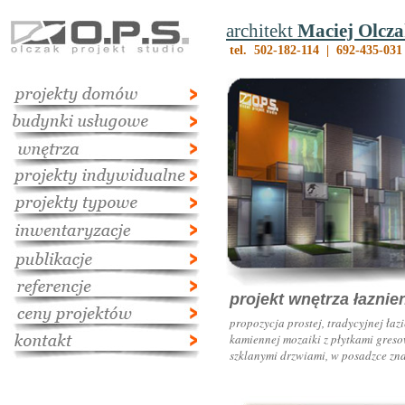
architekt
Maciej Olcz
tel. 502-182-114 | 692-435-031
projekt wnętrza łazni
propozycja prostej, tradycyjnej ł
kamiennej mozaiki z płytkami gres
szklanymi drzwiami, w posadzce zn