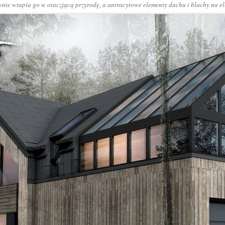
nie wtapia go w otaczjącą przyrodę, a antracytowe elementy dachu i blachy na e