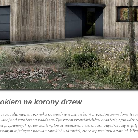
dokiem na korony drzew
raz popularniejsza rozrywka szczególnie w majówkę. W prezentowanym domu też b
owanej nad garażem na poddaszu. Tym razem przewidzieliśmy oranżerię z prawdziw
 przyziemnych spraw, kontemplować intensywną zieleń lasu, zapatrzeć się w gałęz
anym w jednym z podwarszawskich uzdrowisk, które w przeciagu ostatnich kilku dz