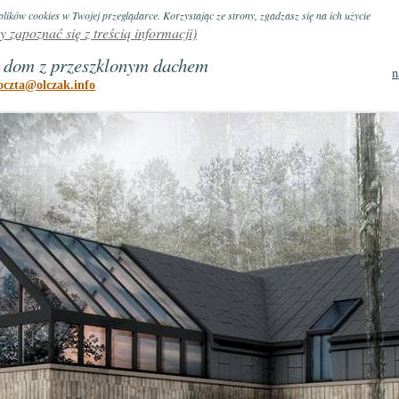
lików cookies w Twojej przeglądarce. Korzystając ze strony, zgadzasz się na ich użycie
by zapoznać się z treścią informacji)
 dom z przeszklonym dachem
oczta@olczak.info