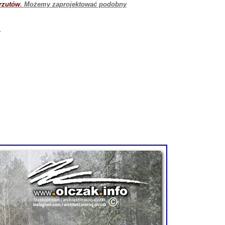
 rzutów
. Możemy zaprojektować podobny
a