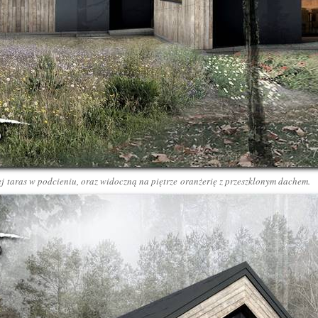
j taras w podcieniu, oraz widoczną na piętrze oranżerię z przeszklonym dachem.