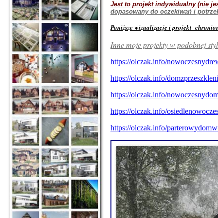
Jest to projekt indywidualny (nie j
dopasowany do oczekiwań i potrzeb
Poniższe wizualizacje i projekt chroni
Inne moje projekty w podobnej sty
https://olczak.info/nowoczesnydre
https://olczak.info/domzprzeszkl
https://olczak.info/nowoczesnydom
https://olczak.info/osiedlenowocze
https://olczak.info/parterowydomw