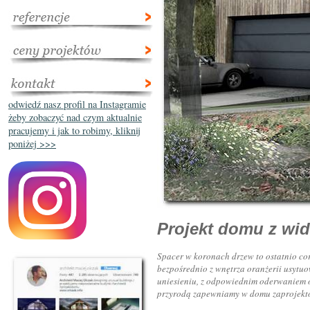
odwiedź nasz profil na Instagramie
żeby zobaczyć nad czym aktualnie
pracujemy i jak to robimy, kliknij
poniżej >>>
Projekt domu z wi
Spacer w koronach drzew to ostatnio co
bezpośrednio z wnętrza oranżerii usytu
uniesieniu, z odpowiednim oderwaniem od
przyrodą zapewniamy w domu zaprojektow