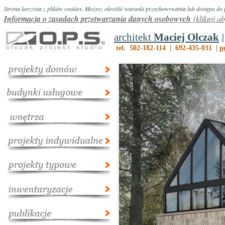
Strona korzysta z plików cookies. Możesz określić warunki przechowywania lub dostępu do p
Informacja o zasadach przetwarzania danych osobowych
(kliknij a
|
architekt
Maciej Olczak
tel. 502-182-114 | 692-435-031 |
p