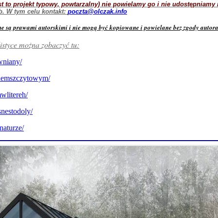
est to projekt typowy, powtarzalny) nie powielamy go i nie udostępniamy
. W tym celu kontakt:
poczta@olczak.info
one są prawami autorskimi i nie mogą być kopiowane i powielane bez zgody autor
listyce można zobaczyć tu:
wniany/
eniemszczytowym/
wlitereh/
snestodoly/
naturze/