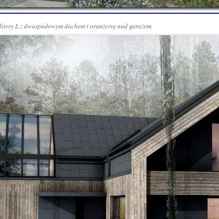
litery L z dwuspadowym dachem i oranżerią nad garażem.