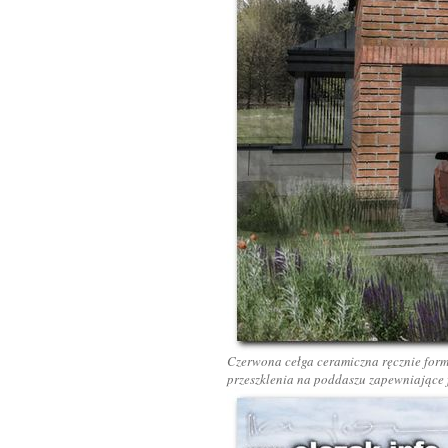
Czerwona cełga ceramiczna ręcznie form
przeszklenia na poddaszu zapewniające 