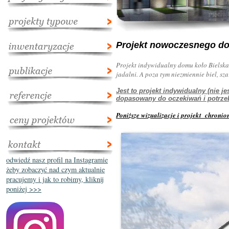
Projekt nowoczesnego do
Projekt indywidualny domu koło Bielska
jadalni. A poza tym niezmiennie biel, sz
Jest to projekt indywidualny (nie 
dopasowany do oczekiwań i potrzeb
Poniższe wizualizacje i projekt chroni
odwiedź nasz profil na Instagramie
żeby zobaczyć nad czym aktualnie
pracujemy i jak to robimy, kliknij
poniżej >>>