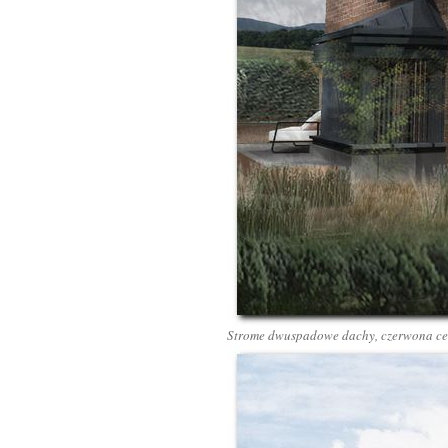
Strome dwuspadowe dachy, czerwona cegł