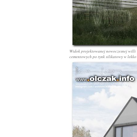
Widok projektowanej nowoczesnej willi 
cementowych po tynk silikatowy w lekko 