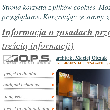
Strona korzysta z plików cookies. M
przeglądarce. Korzystając ze strony, z
Informacja o zasadach prz
treścią informacji)
|
architekt
Maciej Olczak
tel. 502-182-114 | 692-435-031 |
p