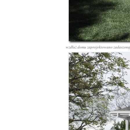
wzdłuż domu zaprojektowano zadaszoną 