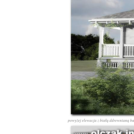
powyżej elewacja z białą ddrewnianą ba