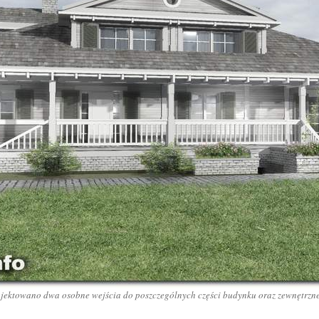
ojektowano dwa osobne wejścia do poszczególnych części budynku oraz zewnętrzne