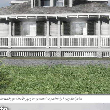
lustradą podkreślającą horyzontalne podziały bryły budynku