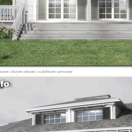
rasem i dużymi oknami z ozdobnymi szprosami