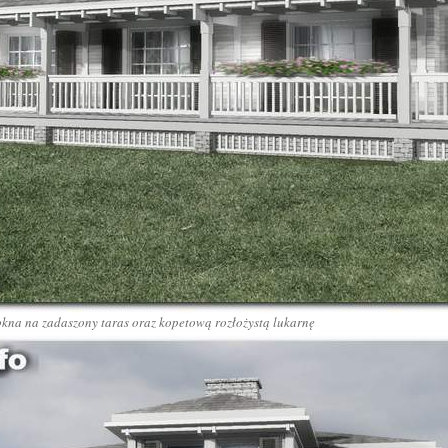
kna na zadaszony taras oraz kopetową rozłożystą lukarnę