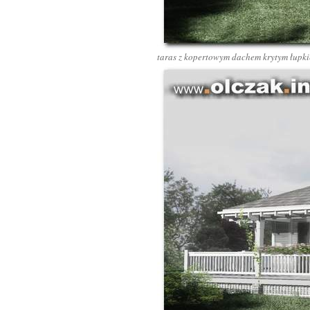
taras z kopertowym dachem krytym łup