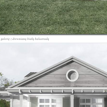
galerię z drewnianą białą balustradą